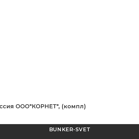
оссия ООО"КОРНЕТ", (компл)
BUNKER-SVET