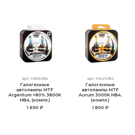
арт.
H8A12B4
арт.
HAU12B4
Галогенные
Галогенные
автолампы MTF
автолампы MTF
Argentum +80% 3800K
Aurum 3000K HB4,
HB4, (компл.)
(компл.)
1 690 ₽
1 800 ₽