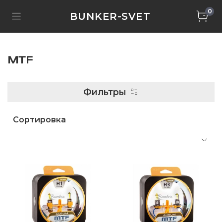
0
BUNKER-SVET
MTF
Фильтры