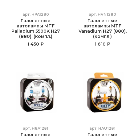
арт.
HPA1280
арт.
HVN1280
Галогенные
Галогенные
автолампы MTF
автолампы MTF
Palladium 5500K H27
Vanadium H27 (880),
(880), (компл.)
(компл.)
1 450 ₽
1 610 ₽
арт.
H8A1281
арт.
HAU1281
Галогенные
Галогенные