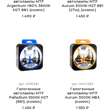
автолампы MTF
автолампы MTF
Argentum +80% 3800K
Aurum 3000K H27 881
H27 881, (компл.)
(27w), (компл.)
1 490 ₽
1 450 ₽
арт.
HPA1281
арт.
HAU12B3
Галогенные
Галогенные
автолампы MTF
автолампы MTF
Palladium 5500K H27
Aurum 3000K HB3,
(881), (компл.)
(компл.)
1 450 ₽
1 550 ₽