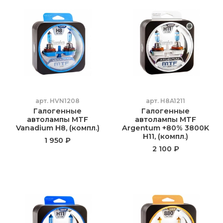
арт.
HVN1208
арт.
H8A1211
Галогенные
Галогенные
автолампы MTF
автолампы MTF
Vanadium H8, (компл.)
Argentum +80% 3800K
H11, (компл.)
1 950 ₽
2 100 ₽