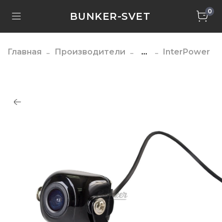
0
BUNKER-SVET
Главная
Производители
...
InterPower